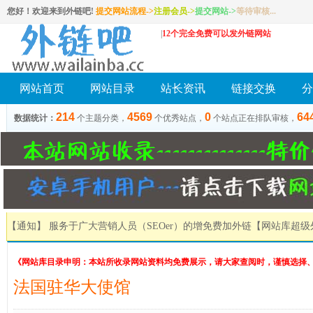
您好！欢迎来到外链吧!
提交网站流程->
注册会员
->
提交网站
->
等待审核...
|
12个完全免费可以发外链网站
网站首页
网站目录
站长资讯
链接交换
分
214
4569
0
64
数据统计：
个主题分类，
个优秀站点，
个站点正在排队审核，
【通知】 服务于广大营销人员（SEOer）的增免费加外链
【网站库超级
《网站库目录申明：本站所收录网站资料均免费展示，请大家查阅时，谨慎选择
法国驻华大使馆