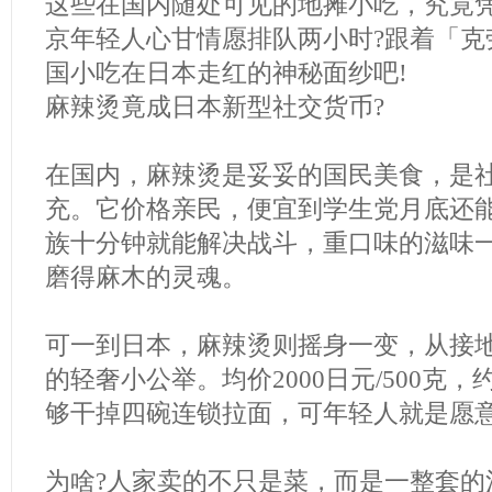
这些在国内随处可见的地摊小吃，究竟
京年轻人心甘情愿排队两小时?跟着「克
国小吃在日本走红的神秘面纱吧!
麻辣烫竟成日本新型社交货币?
在国内，麻辣烫是妥妥的国民美食，是
充。它价格亲民，便宜到学生党月底还
族十分钟就能解决战斗，重口味的滋味
磨得麻木的灵魂。
可一到日本，麻辣烫则摇身一变，从接
的轻奢小公举。均价2000日元/500克，
够干掉四碗连锁拉面，可年轻人就是愿
为啥?人家卖的不只是菜，而是一整套的