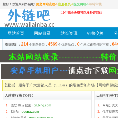
您好！欢迎来到外链吧!
提交网站流程->
注册会员
->
提交网站
->
等待审核...
|
12个完全免费可以发外链网站
网站首页
网站目录
站长资讯
链接交换
分
214
4569
0
64
数据统计：
个主题分类，
个优秀站点，
个站点正在排队审核，
【通知】 服务于广大营销人员（SEOer）的增免费加外链
【网站库超级
入站排行榜 TOP10
出站排行榜 TO
1.
微软 Bing 搜索
-
cn.bing.com
1.
网站分类
2.
E导航
-
eeenav.com
2.
俄罗斯搜