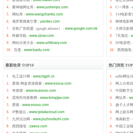
3.
新迷路导航
-
www.hifawn.com
3.
善恶资源
4.
聚神铺网址库
-
www.jushenpu.com
4.
C++博客
-
5.
网站库
-
www.wangzhanku.com
5.
114电影查
6.
俄罗斯搜索引擎
-
yandex.com
6.
咪咪电影
7.
谷歌广告联盟（google adsense）
-
www.google.com.hk
7.
大师兄影
8.
终极导航
-
www.zjnav.com
8.
7天酒店
-
w
9.
网站分类大全
-
www.urllibrary.com
9.
DJ电音吧
10.
百度
-
www.baidu.com
10.
西西随笔
最新收录 TOP10
热门浏览 TOP
1.
化工设计网
-
www.hgph.cn
1.
urllib网
2.
爱搜-网盘资源搜索
-
www.esoua.com
2.
网上分类
3.
夸搜搜
-
www.kuasoso.com
3.
中国数字
4.
昆明尚培家教网
-
www.kmspjjw.com
4.
网址库
-
ww
5.
爱搜
-
www.esouo.com
5.
扬子人才
6.
IP数据云
-
www.ipdatacloud.com
6.
网上娱乐
7.
九州法治网
-
www.jiuzhoufazhi.com
7.
海南航空
-
8.
西西随笔
-
zawxx.com
8.
中国工业