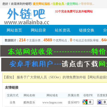
您好！欢迎来到外链吧!
提交网站流程->
注册会员
->
提交网站
->
等待审核...
|
12个完全免费可以发外链网站
网站首页
网站目录
站长资讯
链接交换
分
214
4569
0
64
数据统计：
个主题分类，
个优秀站点，
个站点正在排队审核，
【通知】 服务于广大营销人员（SEOer）的增免费加外链
【网站库超级
友情链接
交易方式
网站名称
网站域名
所属分类
谷歌PR
百度权
出售
酷狗音乐
www.kugou.com
音乐MP3