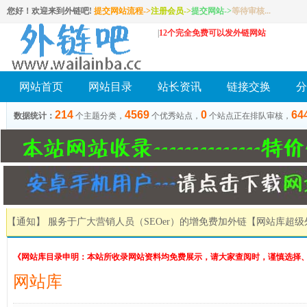
您好！欢迎来到外链吧!
提交网站流程->
注册会员
->
提交网站
->
等待审核...
|
12个完全免费可以发外链网站
网站首页
网站目录
站长资讯
链接交换
分
214
4569
0
64
数据统计：
个主题分类，
个优秀站点，
个站点正在排队审核，
【通知】 服务于广大营销人员（SEOer）的增免费加外链
【网站库超级
《网站库目录申明：本站所收录网站资料均免费展示，请大家查阅时，谨慎选择
网站库