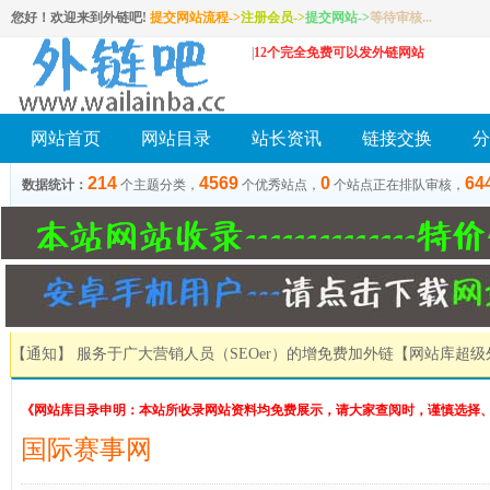
您好！欢迎来到外链吧!
提交网站流程->
注册会员
->
提交网站
->
等待审核...
|
12个完全免费可以发外链网站
网站首页
网站目录
站长资讯
链接交换
分
214
4569
0
64
数据统计：
个主题分类，
个优秀站点，
个站点正在排队审核，
【通知】 服务于广大营销人员（SEOer）的增免费加外链
【网站库超级
《网站库目录申明：本站所收录网站资料均免费展示，请大家查阅时，谨慎选择
国际赛事网