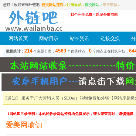
您好！欢迎来到外链吧!
提交网站流程->
注册会员
->
提交网站
->
等待审核...
|
12个完全免费可以发外链网站
网站首页
网站目录
站长资讯
链接交换
分
214
4569
0
64
数据统计：
个主题分类，
个优秀站点，
个站点正在排队审核，
【通知】 服务于广大营销人员（SEOer）的增免费加外链
【网站库超级
《网站库目录申明：本站所收录网站资料均免费展示，请大家查阅时，谨慎选择
爱美网瑜伽